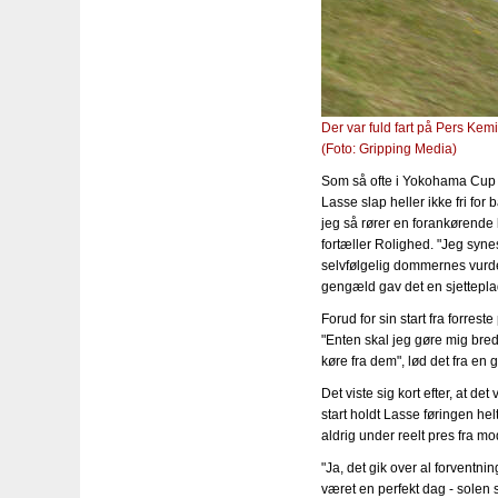
Der var fuld fart på Pers Kem
(Foto: Gripping Media)
Som så ofte i Yokohama Cup 
Lasse slap heller ikke fri for
jeg så rører en forankørende 
fortæller Rolighed. "Jeg synes
selvfølgelig dommernes vurde
gengæld gav det en sjetteplad
Forud for sin start fra forres
"Enten skal jeg gøre mig bred
køre fra dem", lød det fra en
Det viste sig kort efter, at de
start holdt Lasse føringen hel
aldrig under reelt pres fra m
"Ja, det gik over al forventn
været en perfekt dag - solen s